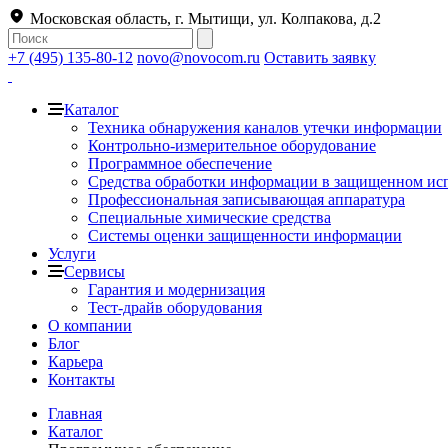
Московская область, г. Мытищи, ул. Колпакова, д.2
+7 (495) 135-80-12
novo@novocom.ru
Оставить заявку
Каталог
Техника обнаружения каналов утечки информации
Контрольно-измерительное оборудование
Программное обеспечение
Средства обработки информации в защищенном ис
Профессиональная записывающая аппаратура
Специальные химические средства
Системы оценки защищенности информации
Услуги
Сервисы
Гарантия и модернизация
Тест-драйв оборудования
О компании
Блог
Карьера
Контакты
Главная
Каталог