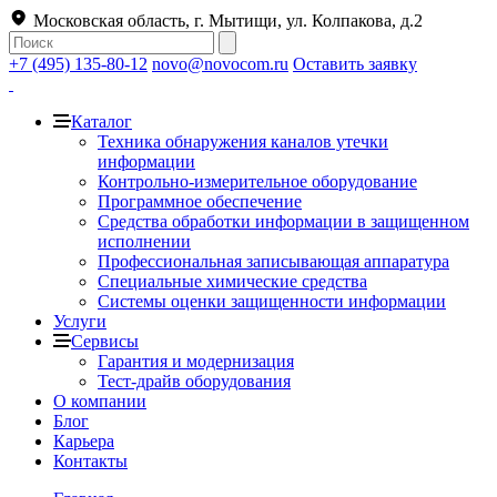
Московская область, г. Мытищи, ул. Колпакова, д.2
+7 (495) 135-80-12
novo@novocom.ru
Оставить заявку
Каталог
Техника обнаружения каналов утечки
информации
Контрольно-измерительное оборудование
Программное обеспечение
Средства обработки информации в защищенном
исполнении
Профессиональная записывающая аппаратура
Специальные химические средства
Системы оценки защищенности информации
Услуги
Сервисы
Гарантия и модернизация
Тест-драйв оборудования
О компании
Блог
Карьера
Контакты