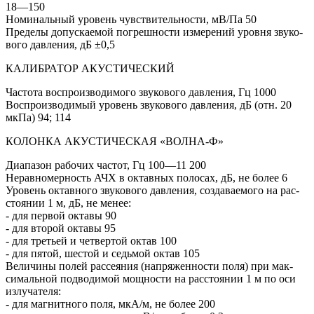
18—150
Номинальный уровень чувствительности, мВ/Па
50
Пределы допускаемой погрешности измерений уровня звуко-
вого давления, дБ
±0,5
КАЛИБРАТОР АКУСТИЧЕСКИЙ
Частота воспроизводимого звукового давления, Гц
1000
Воспроизводимый уровень звукового давления, дБ (отн. 20
мкПа)
94; 114
КОЛОНКА АКУСТИЧЕСКАЯ «ВОЛНА-Ф»
Диапазон рабочих частот, Гц
100—11 200
Неравномерность АЧХ в октавных полосах, дБ, не более
6
Уровень октавного звукового давления, создаваемого на рас-
стоянии 1 м, дБ, не менее:
- для первой октавы
90
- для второй октавы
95
- для третьей и четвертой октав
100
- для пятой, шестой и седьмой октав
105
Величины полей рассеяния (напряженности поля) при мак-
симальной подводимой мощности на расстоянии 1 м по оси
излучателя:
- для магнитного поля, мкА/м, не более
200