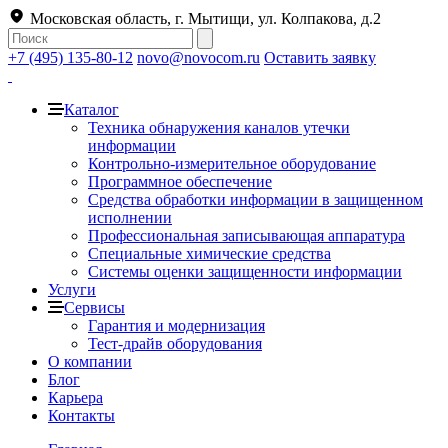
Московская область, г. Мытищи, ул. Колпакова, д.2
+7 (495) 135-80-12
novo@novocom.ru
Оставить заявку
Каталог
Техника обнаружения каналов утечки
информации
Контрольно-измерительное оборудование
Программное обеспечение
Средства обработки информации в защищенном
исполнении
Профессиональная записывающая аппаратура
Специальные химические средства
Системы оценки защищенности информации
Услуги
Сервисы
Гарантия и модернизация
Тест-драйв оборудования
О компании
Блог
Карьера
Контакты